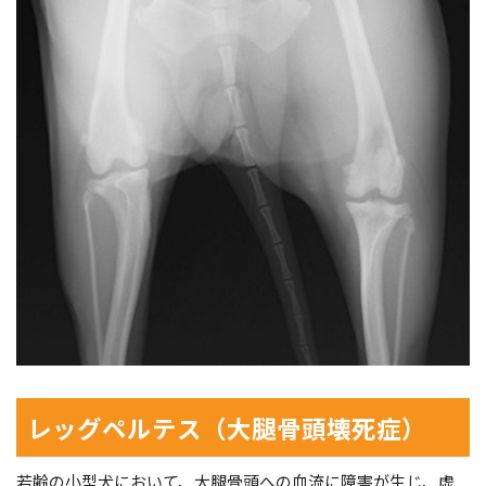
レッグペルテス（大腿骨頭壊死症）
若齢の小型犬において、大腿骨頭への血流に障害が生じ、虚