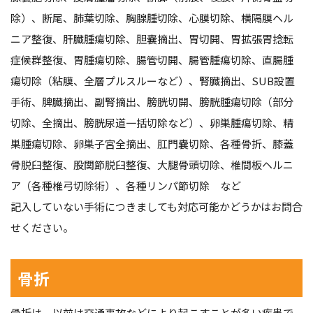
除）、断尾、肺葉切除、胸腺腫切除、心膜切除、横隔膜ヘル
ニア整復、肝臓腫瘍切除、胆嚢摘出、胃切開、胃拡張胃捻転
症候群整復、胃腫瘍切除、腸管切開、腸管腫瘍切除、直腸腫
瘍切除（粘膜、全層プルスルーなど）、腎臓摘出、SUB設置
手術、脾臓摘出、副腎摘出、膀胱切開、膀胱腫瘍切除（部分
切除、全摘出、膀胱尿道一括切除など）、卵巣腫瘍切除、精
巣腫瘍切除、卵巣子宮全摘出、肛門嚢切除、各種骨折、膝蓋
骨脱臼整復、股関節脱臼整復、大腿骨頭切除、椎間板ヘルニ
ア（各種椎弓切除術）、各種リンパ節切除 など
記入していない手術につきましても対応可能かどうかはお問合
せください。
骨折
骨折は、以前は交通事故などにより起こすことが多い疾患で