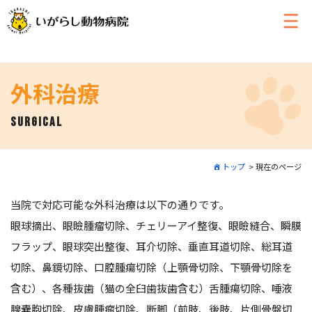
外科治療
surgical
トップ
現在のページ
当院で対応可能な外科治療は以下の通りです。
眼球摘出、眼瞼腫瘤切除、チェリーアイ整復、眼瞼縫合、瞬膜
フラップ、眼球突出整復、耳介切除、垂直耳道切除、総耳道
切除、鼻鏡切除、口腔腫瘍切除（上顎骨切除、下顎骨切除を
含む）、各種抜歯（猫の全臼歯抜歯含む）舌腫瘍切除、唾液
腺嚢胞切除、皮膚腫瘤切除、断脚（前肢、後肢、片側骨盤切